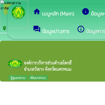
arrow_back_ios
ยินดีต
กลับเมนูหลัก
home
info
เมนูหลัก (Main)
ข้อมูล
ลานกีฬา/สนามกีฬา
forum
info_outline
location_on
ข้อมูลข่าวสาร
ข้อมูลการ
องค์การบริหารส่วนตำบลโคกสี
อำเภอวังยาง จังหวัดนครพนม
ผู้ดูแลระบบ
พัฒนาระบบ