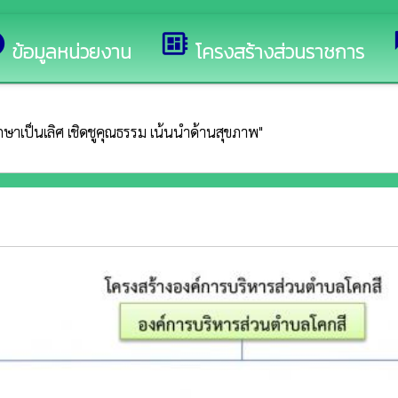
่เว็บไซต์ของ องค์การบริหารส่วนตำบลโคกสี
o
developer_board
ข้อมูลหน่วยงาน
โครงสร้างส่วนราชการ
รศึกษาเป็นเลิศ เชิดชูคุณธรรม เน้นนำด้านสุขภาพ"