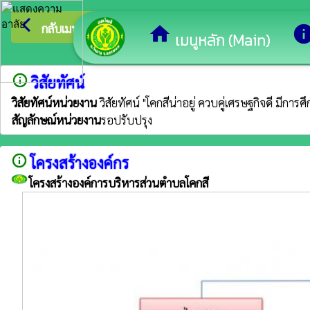
arrow_back_ios
ยินดีต้อนรับสู
กลับเมนูหลัก
home
inf
เมนูหลัก (Main)
info_outline
วิสัยทัศน์
วิสัยทัศน์หน่วยงาน
วิสัยทัศน์ "โคกสีน่าอยู่ ควบคู่เศรษฐกิจดี มีกา
สัญลักษณ์หน่วยงาน
รอปรับปรุง
info_outline
โครงสร้างองค์กร
โครงสร้างองค์การบริหารส่วนตำบลโคกสี