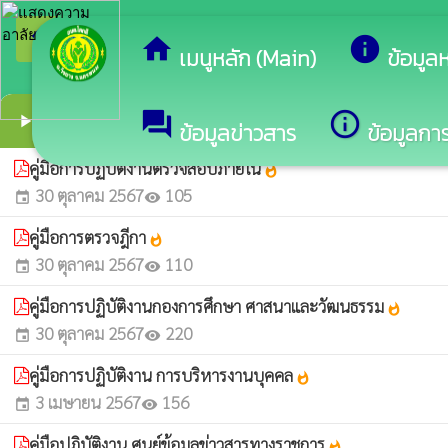
arrow_back_ios
ยินดีต
กลับเมนูหลัก
home
info
เมนูหลัก (Main)
ข้อมูล
คู่มือมาตรฐานการปฏิบัติงาน
forum
info_outline
play_arrow
ข้อมูลข่าวสาร
ข้อมูลการ
คู่มือการปฏิบัติงานตรวจสอบภายใน
whatshot
30 ตุลาคม 2567
105
event
visibility
คู่มือการตรวจฎีกา
whatshot
30 ตุลาคม 2567
110
event
visibility
คู่มือการปฏิบัติงานกองการศึกษา ศาสนาและวัฒนธรรม
whatshot
30 ตุลาคม 2567
220
event
visibility
คู่มือการปฏิบัติงาน การบริหารงานบุคคล
whatshot
3 เมษายน 2567
156
event
visibility
คู่มือปฏิบัติงาน ศูนย์ข้อมูลข่าวสารทางราชการ
whatshot