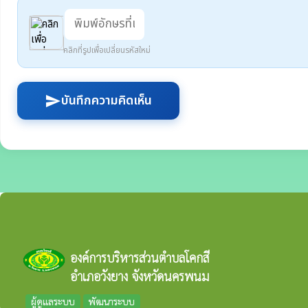
คลิกที่รูปเพื่อเปลี่ยนรหัสใหม่
บันทึกความคิดเห็น
send
องค์การบริหารส่วนตำบลโคกสี
อำเภอวังยาง จังหวัดนครพนม
ผู้ดูแลระบบ
พัฒนาระบบ