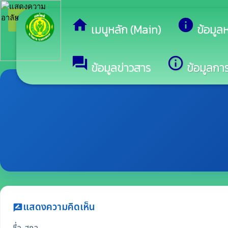
arrow_back_ios
ยินดีต้
กลับเมนูหลัก
home
info
เมนูหลัก (Main)
ข้อมูล
forum
info_outline
ข้อมูลข่าวสาร
ข้อมูลการ
แสดงความคิดเห็น
rate_review