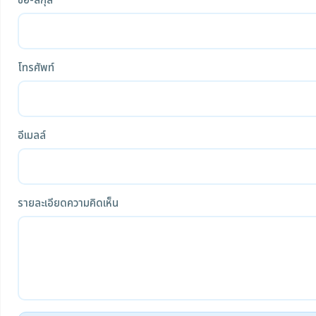
ชื่อ-สกุล
โทรศัพท์
อีเมลล์
รายละเอียดความคิดเห็น