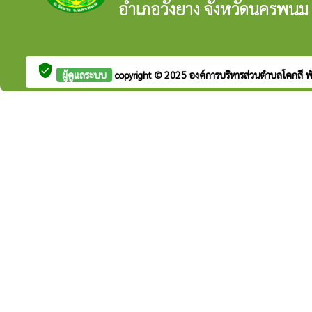
อำเภอวังยาง จังหวัดนครพนม
verified_user
ผู้ดูแลระบบ
copyright © 2025
องค์การบริหารส่วนตำบลโคกสี
พ