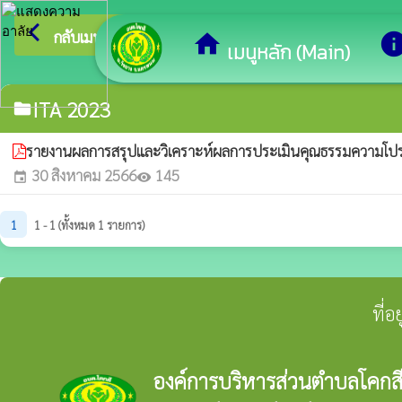
arrow_back_ios
ยินด
กลับเมนูหลัก
home
inf
เมนูหลัก (Main)
ITA 2023
folder
รายงานผลการสรุปและวิเคราะห์ผลการประเมินคุณธรรมความโปร
30 สิงหาคม 2566
145
event
visibility
1
1 - 1 (ทั้งหมด 1 รายการ)
ที่
องค์การบริหารส่วนตำบลโคกส