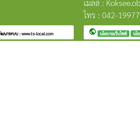
เมลล์ : Koksee.
โทร : 042-1997
public
ัฒนาระบบ :
www.ts-local.com
นโยบายเว็บไซต์
นโย