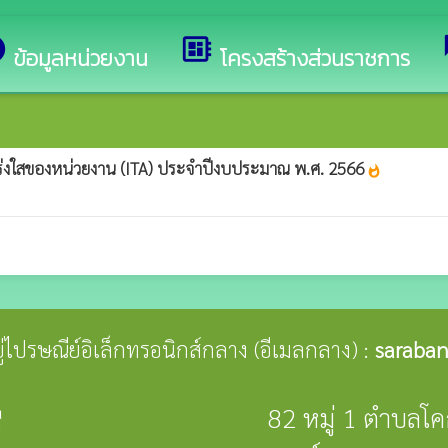
ีต้อนรับสู่เว็บไซต์ของ องค์การบริหารส่วนตำบลโคกสี
o
developer_board
ข้อมูลหน่วยงาน
โครงสร้างส่วนราชการ
่งใสของหน่วยงาน (ITA) ประจำปีงบประมาณ พ.ศ. 2566
whatshot
อยู่ไปรษณีย์อิเล็กทรอนิกส์กลาง (อีเมลกลาง) :
saraban
82 หมู่ 1 ตำบลโ
ี