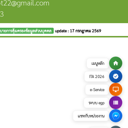
obt22@gmail.com
73
บายการคุ้มครองข้อมูลส่วนบุคคล
update : 17 กรกฎาคม 2569
home
เมนูหลัก
verified
ITA 2026
desktop_windows
e-Service
view_list
ระบบ egp
แชทกับหน่วยงาน